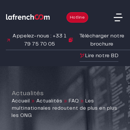
Hotline
Appelez-nous : +33 1
Télécharger notre
79 75 70 05
brochure
Lire notre BD
Actualités
Accueil
»
Actualités
»
FAQ
»
Les
multinationales redoutent de plus en plus
les ONG