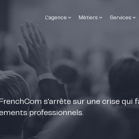
L’agence
Métiers
Services
FrenchCom s'arrête sur une crise qui fai
nements professionnels.