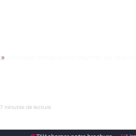
L’agence
Métiers
Services
»
10 conseils pratiques pour préparer une intervi
 pour préparer une inte
7
minutes de lecture