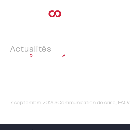
Actualités
Accueil
»
Actualités
»
Communication de crise
10 conseils pratiques
7 septembre 2020
/
Communication de crise
,
FAQ
/