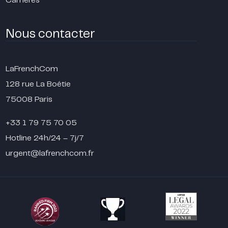
Carrières
Nous contacter
LaFrenchCom
128 rue La Boétie
75008 Paris
+33 1 79 75 70 05
Hotline 24h/24 – 7j/7
urgent@lafrenchcom.fr