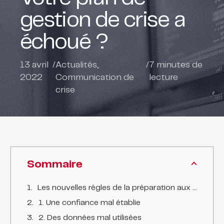
gestion de crise a
échoué ?
13 avril
/
Actualités
,
/
7
minutes de
2022
Communication de
lecture
crise
Sommaire
Les nouvelles règles de la préparation aux crises dans un monde post-pandémique
1. Une confiance mal établie
2. Des données mal utilisées