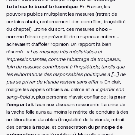
total sur le bœuf britannique
​. En France, les
pouvoirs publics multiplient les mesures (retrait de
certains abats, renforcement des contrôles, traçabilité
du cheptel). Ironie du sort, ces mesures
choc
–
comme l’abattage préventif de troupeaux entiers –
achevaient d’affoler l’opinion. Un rapport l’a bien
résumé :
« Les mesures très médiatisées et
impressionnantes, comme l’abattage de troupeaux,
loin de rassurer, contribuent à l’inquiétude, tandis que
les exhortations des responsables politiques à […] ne
pas se priver de viande restent sans effet »
​. En clair,
malgré les appels officiels au calme et à
« garder son
sang-froid »
, plus personne n’avait confiance : la
peur
l’emportait
face aux discours rassurants. La crise de
la vache folle aura au moins le mérite de conduire à des
améliorations durables (traçabilité de la viande, retrait
des parties à risque, et consécration du
principe de
précaution
en santé publique​). Mais elle a aussi