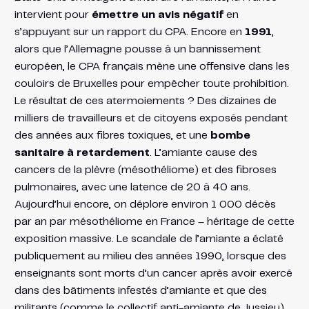
intervient pour
émettre un avis négatif
en
s’appuyant sur un rapport du CPA​. Encore en
1991
,
alors que l’Allemagne pousse à un bannissement
européen, le CPA français mène une offensive dans les
couloirs de Bruxelles pour empêcher toute prohibition​.
Le résultat de ces atermoiements ? Des dizaines de
milliers de travailleurs et de citoyens exposés pendant
des années aux fibres toxiques, et une
bombe
sanitaire à retardement
. L’amiante cause des
cancers de la plèvre (mésothéliome) et des fibroses
pulmonaires, avec une latence de 20 à 40 ans.
Aujourd’hui encore, on déplore environ 1 000 décès
par an par mésothéliome en France – héritage de cette
exposition massive. Le scandale de l’amiante a éclaté
publiquement au milieu des années 1990, lorsque des
enseignants sont morts d’un cancer après avoir exercé
dans des bâtiments infestés d’amiante et que des
militants (comme le collectif anti-amiante de Jussieu)