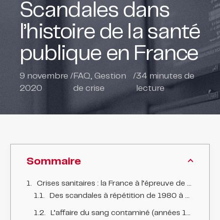
Scandales dans
l’histoire de la santé
publique en France
9 novembre
/
FAQ
,
Gestion
/
34
minutes de
2020
de crise
lecture
Sommaire
Crises sanitaires : la France à l’épreuve de ses échecs – et des leçons à en tirer
Des scandales à répétition de 1980 à 2020
L’affaire du sang contaminé (années 1980)