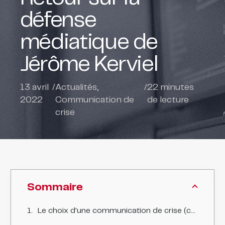
défense
médiatique de
Jérôme Kerviel
13 avril
/
Actualités
,
/
22
minutes
2022
Communication de
de lecture
crise
Sommaire
Le choix d'une communication de crise (censée protéger) qui risque d'«exploser» à tout moment !