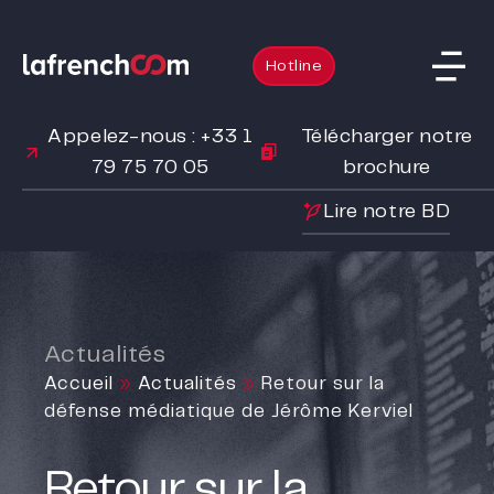
Hotline
Appelez-nous : +33 1
Télécharger notre
79 75 70 05
brochure
Lire notre BD
Actualités
Accueil
»
Actualités
»
Retour sur la
défense médiatique de Jérôme Kerviel
Retour sur la