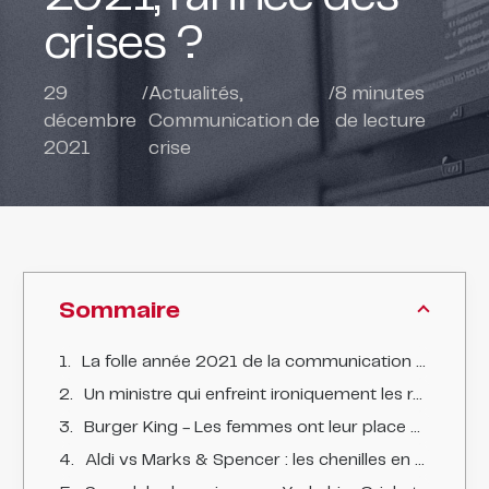
crises ?
29
/
Actualités
,
/
8
minutes
décembre
Communication de
de lecture
2021
crise
Sommaire
La folle année 2021 de la communication de crise
Un ministre qui enfreint ironiquement les règles qu'il édicte
Burger King - Les femmes ont leur place dans la cuisine
Aldi vs Marks & Spencer : les chenilles en prison