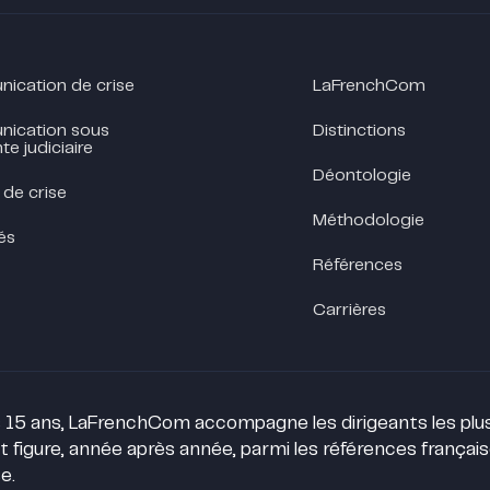
cation de crise
LaFrenchCom
ication sous
Distinctions
te judiciaire
Déontologie
 de crise
Méthodologie
és
Références
Carrières
 15 ans, LaFrenchCom accompagne les dirigeants les plus 
t figure, année après année, parmi les références françai
e.