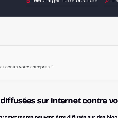
Télécharger notre brochure
Lir
net contre votre entreprise ?
 diffusées sur internet contre vo
romettantes peuvent être diffusés sur des blogs