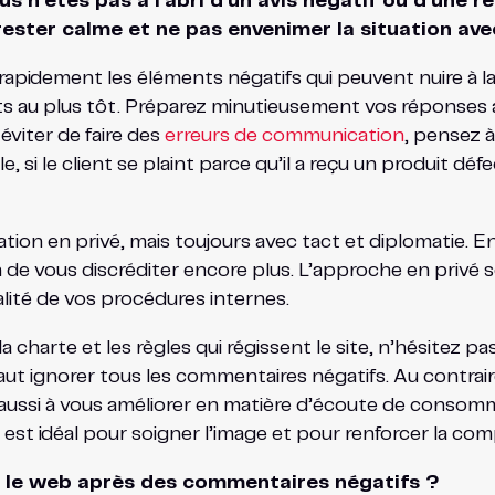
ous n’êtes pas à l’abri d’un avis négatif ou d’une
 rester calme et ne pas envenimer la situation av
r rapidement les éléments négatifs qui peuvent nuire à la
 au plus tôt. Préparez minutieusement vos réponses afi
 éviter de faire des
erreurs de communication
, pensez à
e, si le client se plaint parce qu’il a reçu un produit 
ation en privé, mais toujours avec tact et diplomatie. 
afin de vous discréditer encore plus. L’approche en priv
alité de vos procédures internes.
charte et les règles qui régissent le site, n’hésitez pas
l faut ignorer tous les commentaires négatifs. Au contrai
nt aussi à vous améliorer en matière d’écoute de conso
 est idéal pour soigner l’image et pour renforcer la comp
 le web après des commentaires négatifs ?