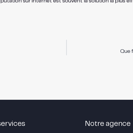
putation sur internet est souvent la solution la plus 
Que f
services
Notre agence