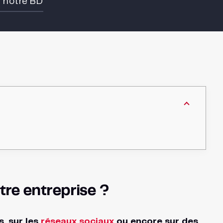
e notre BD
tre entreprise ?
, sur les
réseaux sociaux
ou encore sur des