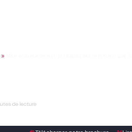
L’agence
Métiers
Services
»
Mon entreprise est attaquée sur internet, que fa
aquée sur internet, que 
utes de lecture