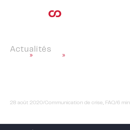
Actualités
Accueil
»
Actualités
»
Communication de crise
Mon entreprise est att
28 août 2020
/
Communication de crise
,
FAQ
/
6
min