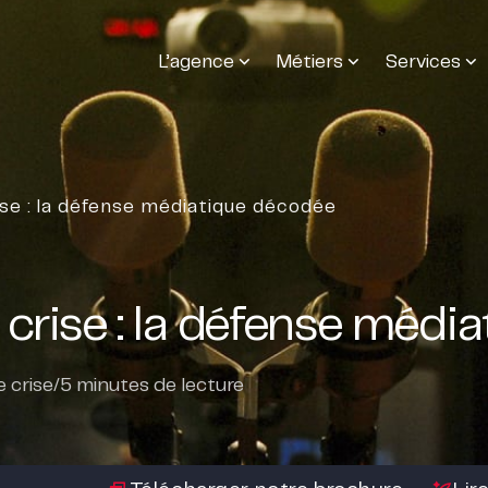
L’agence
Métiers
Services
se : la défense médiatique décodée
crise : la défense médi
 crise
/
5
minutes de lecture