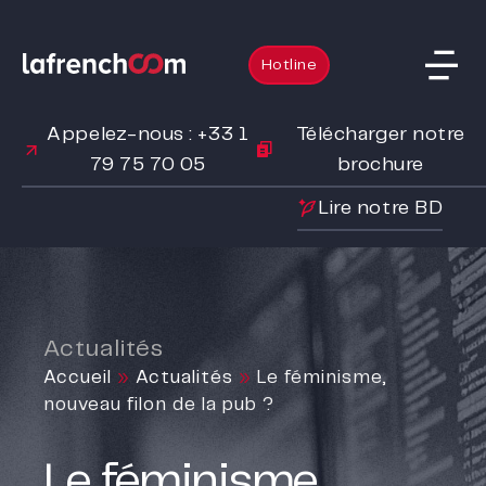
Hotline
Appelez-nous : +33 1
Télécharger notre
79 75 70 05
brochure
Lire notre BD
Actualités
Accueil
»
Actualités
»
Le féminisme,
nouveau filon de la pub ?
Le féminisme,