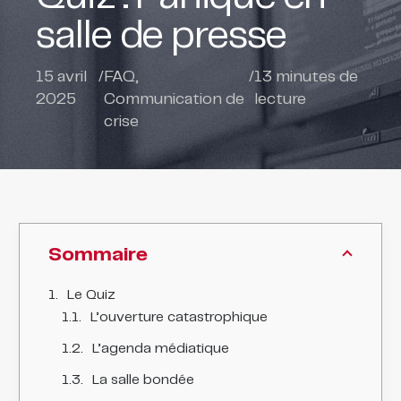
salle de presse
15 avril
/
FAQ
,
/
13
minutes de
2025
Communication de
lecture
crise
Sommaire
Le Quiz
L’ouverture catastrophique
L’agenda médiatique
La salle bondée