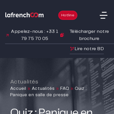
Hotline
Appelez-nous : +33 1
Télécharger notre
79 75 70 05
brochure
Lire notre BD
Actualités
Accueil
»
Actualités
»
FAQ
»
Quiz :
Panique en salle de presse
Quiz : Panique en