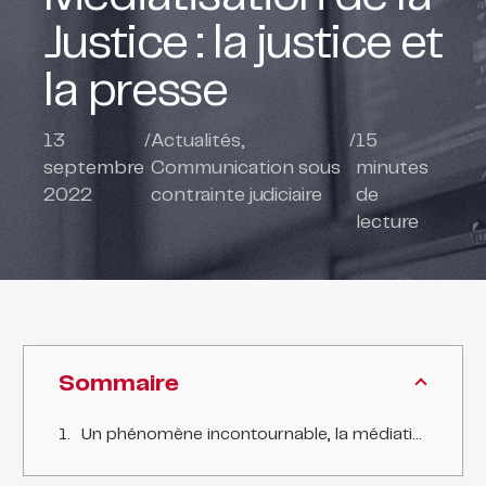
Justice : la justice et
la presse
13
/
Actualités
,
/
15
septembre
Communication sous
minutes
2022
contrainte judiciaire
de
lecture
Sommaire
Un phénomène incontournable, la médiatisation de la Justice.