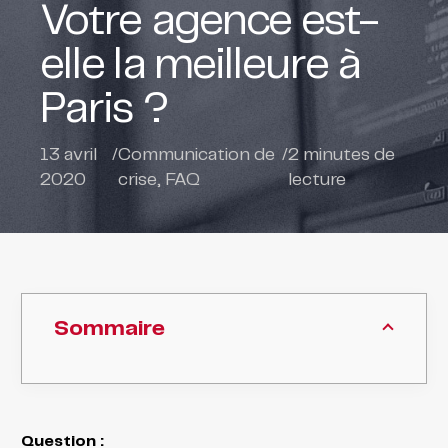
Votre agence est-
elle la meilleure à
Paris ?
13 avril
/
Communication de
/
2
minutes de
2020
crise
,
FAQ
lecture
Sommaire
Question :