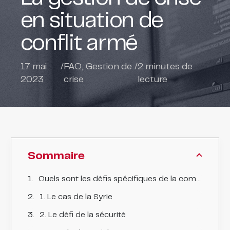
en situation de
conflit armé
17 mai
/
FAQ
,
Gestion de
/
2
minutes de
2023
crise
lecture
Sommaire
Quels sont les défis spécifiques de la communication de crise dans les zones de conflit ?
1. Le cas de la Syrie
2. Le défi de la sécurité