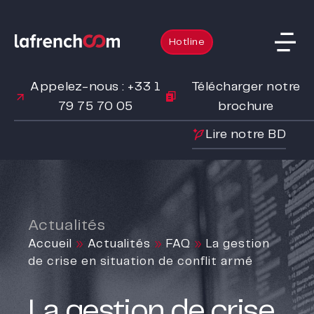
Hotline
Appelez-nous : +33 1
Télécharger notre
79 75 70 05
brochure
Lire notre BD
Actualités
Accueil
»
Actualités
»
FAQ
»
La gestion
de crise en situation de conflit armé
La gestion de crise