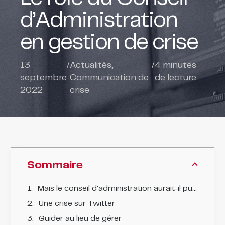
d’Administration
en gestion de crise
13
/
Actualités
,
/
4
minutes
septembre
Communication de
de lecture
2022
crise
Sommaire
Mais le conseil d'administration aurait-il pu prévenir la crise ?
Une crise sur Twitter
Guider au lieu de gérer