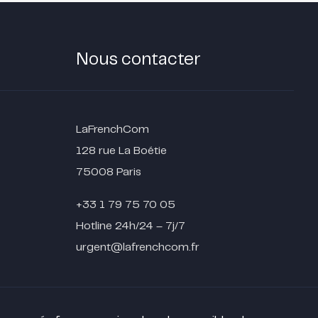
Nous contacter
LaFrenchCom
128 rue La Boétie
75008 Paris
+33 1 79 75 70 05
Hotline 24h/24 – 7j/7
urgent@lafrenchcom.fr