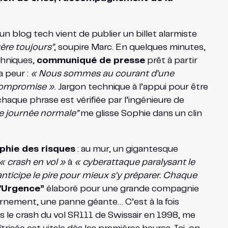
n blog tech vient de publier un billet alarmiste
gère toujours”
, soupire Marc. En quelques minutes,
echniques,
communiqué de presse
prêt à partir
a peur :
« Nous sommes au courant d’une
s compromise »
. Jargon technique à l’appui pour être
chaque phrase est vérifiée par l’ingénieure de
e journée normale”
me glisse Sophie dans un clin
phie des risques
: au mur, un gigantesque
« crash en vol »
à
« cyberattaque paralysant le
nticipe le pire pour mieux s’y préparer. Chaque
d’Urgence”
élaboré pour une grande compagnie
rnement, une panne géante… C’est à la fois
s le crash du vol SR111 de Swissair en 1998, me