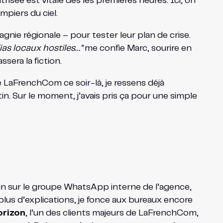
sée est vitale dès les premières heures. Ici, on
piers du ciel.
nie régionale – pour tester leur plan de crise.
ias locaux hostiles…”
me confie Marc, sourire en
sera la fiction.
 LaFrenchCom ce soir-là, je ressens déjà
tin. Sur le moment, j’avais pris ça pour une simple
ain sur le groupe WhatsApp interne de l’agence,
 plus d’explications, je fonce aux bureaux encore
orizon
, l’un des clients majeurs de LaFrenchCom,