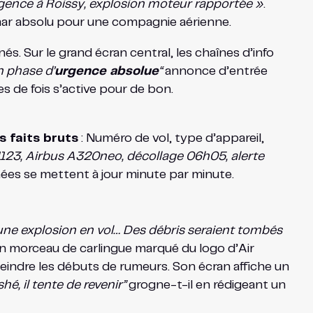
gence à Roissy, explosion moteur rapportée »
.
mar absolu pour une compagnie aérienne.
s. Sur le grand écran central, les chaînes d’info
n phase d’
urgence absolue
“
annonce d’entrée
es de fois s’active pour de bon.
es faits bruts
: Numéro de vol, type d’appareil,
123, Airbus A320neo, décollage 06h05, alerte
es se mettent à jour minute par minute.
une explosion en vol… Des débris seraient tombés
un morceau de carlingue marqué du logo d’Air
teindre les débuts de rumeurs. Son écran affiche un
hé, il tente de revenir”
grogne-t-il en rédigeant un