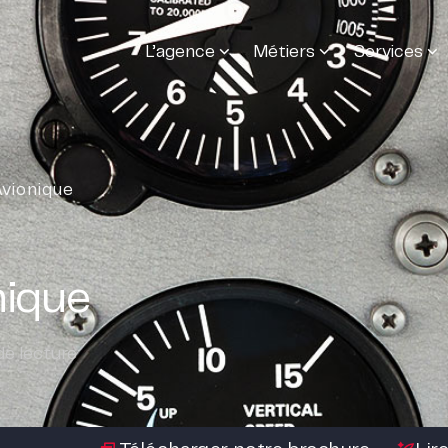
L’agence
Métiers
Services
Avionique
nique
e lecture