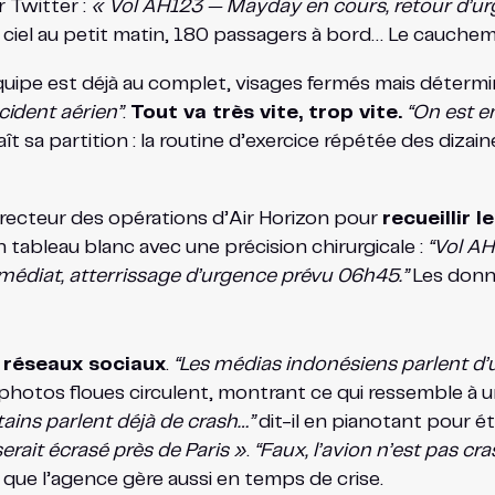
r Twitter :
« Vol AH123 — Mayday en cours, retour d’ur
 ciel au petit matin, 180 passagers à bord… Le cauche
uipe est déjà au complet, visages fermés mais déterminé
cident aérien”
.
Tout va très vite, trop vite.
“On est e
 sa partition : la routine d’exercice répétée des dizain
 directeur des opérations d’Air Horizon pour
recueillir l
 tableau blanc avec une précision chirurgicale :
“Vol AH
médiat, atterrissage d’urgence prévu 06h45.”
Les donné
 réseaux sociaux
.
“Les médias indonésiens parlent d’
 photos floues circulent, montrant ce qui ressemble à 
ains parlent déjà de crash…”
dit-il en pianotant pour é
rait écrasé près de Paris »
.
“Faux, l’avion n’est pas cras
 que l’agence gère aussi en temps de crise.