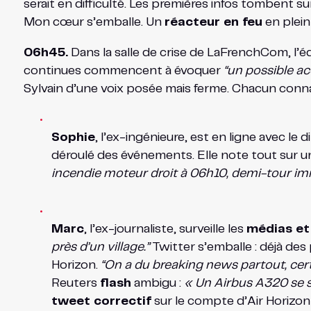
serait en difficulté. Les premières infos tombent su
Mon cœur s’emballe. Un
réacteur en feu
en plein
06h45.
Dans la salle de crise de LaFrenchCom, l’éq
continues commencent à évoquer
“un possible ac
Sylvain d’une voix posée mais ferme. Chacun connaît
Sophie
, l’ex-ingénieure, est en ligne avec le
déroulé des événements. Elle note tout sur un
incendie moteur droit à 06h10, demi-tour im
Marc
, l’ex-journaliste, surveille les
médias et
près d’un village.”
Twitter s’emballe : déjà des
Horizon.
“On a du breaking news partout, cert
Reuters
flash
ambigu :
« Un Airbus A320 se se
tweet correctif
sur le compte d’Air Horizon