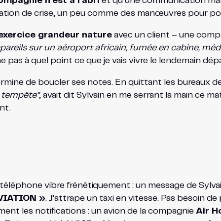
ompagnie n’est à l’abri
et qu’une communication maîtri
ulation de crise, un peu comme des manœuvres pour pom
exercice grandeur nature
avec un client – une compag
ppareils sur un aéroport africain, fumée en cabine, méd
 pas à quel point ce que je vais vivre le lendemain dépas
mine de boucler ses notes. En quittant les bureaux de
a tempête”
, avait dit Sylvain en me serrant la main ce ma
nt.
n téléphone vibre frénétiquement : un message de Sylv
VIATION »
. J’attrape un taxi en vitesse. Pas besoin de
ment les notifications : un avion de la compagnie
Air H