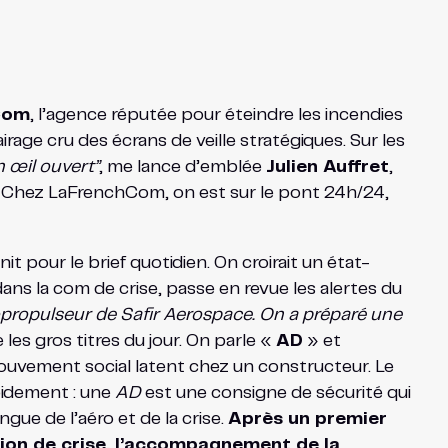
Com
, l’agence réputée pour éteindre les incendies
airage cru des écrans de veille stratégiques. Sur les
n œil ouvert”
, me lance d’emblée
Julien Auffret
,
. Chez LaFrenchCom, on est sur le pont 24h/24,
it pour le brief quotidien. On croirait un état-
ans la com de crise, passe en revue les alertes du
bopropulseur de Safir Aerospace. On a préparé une
les gros titres du jour. On parle «
AD
» et
ouvement social latent chez un constructeur. Le
pidement : une
AD
est une consigne de sécurité qui
gue de l’aéro et de la crise.
Après un premier
stion de crise, l’accompagnement de la