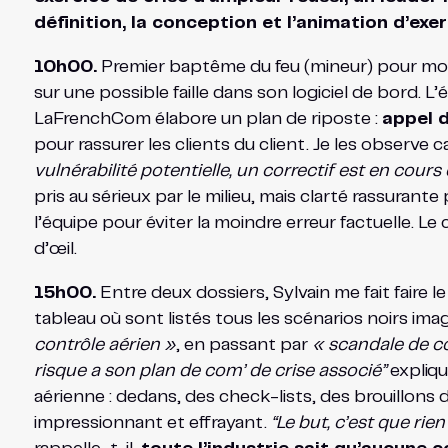
définition, la conception et l’animation d’exe
10h00.
Premier baptême du feu (mineur) pour moi : 
sur une possible faille dans son logiciel de bord. L
LaFrenchCom élabore un plan de riposte :
appel d
pour rassurer les clients du client. Je les observe ca
vulnérabilité potentielle, un correctif est en cou
pris au sérieux par le milieu, mais clarté rassurante
l’équipe pour éviter la moindre erreur factuelle. L
d’œil.
15h00.
Entre deux dossiers, Sylvain me fait faire l
tableau où sont listés tous les scénarios noirs ima
contrôle aérien »
, en passant par
« scandale de c
risque a son plan de com’ de crise associé”
expliqu
aérienne : dedans, des check-lists, des brouillon
impressionnant et effrayant.
“Le but, c’est que ri