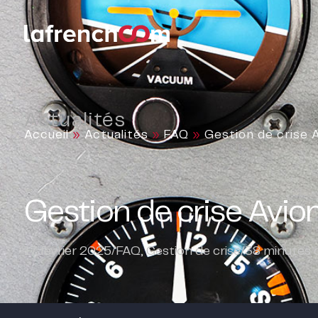
Actualités
Accueil
»
Actualités
»
FAQ
»
Gestion de crise 
Gestion de crise Avio
17 février 2025
/
FAQ
,
Gestion de crise
/
38
minutes d