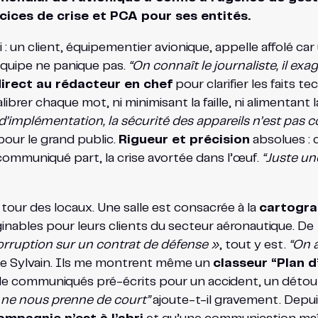
rcices de crise et PCA pour ses entités.
un client, équipementier avionique, appelle affolé car u
’équipe ne panique pas.
“On connaît le journaliste, il exa
irect au rédacteur en chef
pour clarifier les faits t
librer chaque mot, ni minimisant la faille, ni alimentant l
rs d’implémentation, la sécurité des appareils n’est pa
 pour le grand public.
Rigueur et précision
absolues : 
e communiqué part, la crise avortée dans l’œuf.
“Juste un
e tour des locaux. Une salle est consacrée à la
cartogra
ginables pour leurs clients du secteur aéronautique. De
orruption sur un contrat de défense »
, tout y est.
“On a
e Sylvain. Ils me montrent même un
classeur “Plan 
s de communiqués pré-écrits pour un accident, un détou
en ne nous prenne de court”
ajoute-t-il gravement. Depui