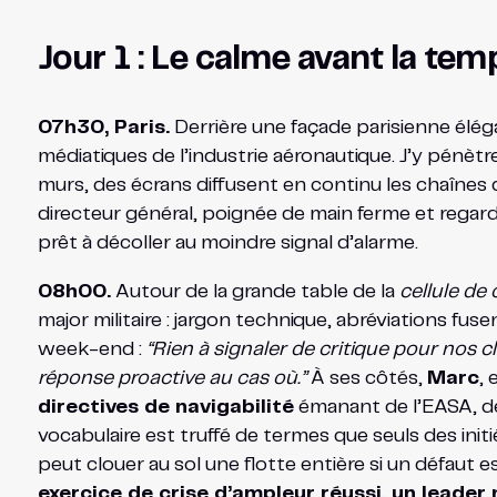
Jour 1 : Le calme avant la tem
07h30, Paris.
Derrière une façade parisienne élég
médiatiques de l’industrie aéronautique. J’y pénètre 
murs, des écrans diffusent en continu les chaînes d
directeur général, poignée de main ferme et regar
prêt à décoller au moindre signal d’alarme.
08h00.
Autour de la grande table de la
cellule de 
major militaire : jargon technique, abréviations fuse
week-end :
“Rien à signaler de critique pour nos 
réponse proactive au cas où.”
À ses côtés,
Marc
, 
directives de navigabilité
émanant de l’EASA, 
vocabulaire est truffé de termes que seuls des ini
peut clouer au sol une flotte entière si un défaut e
exercice de crise d’ampleur réussi, un leader