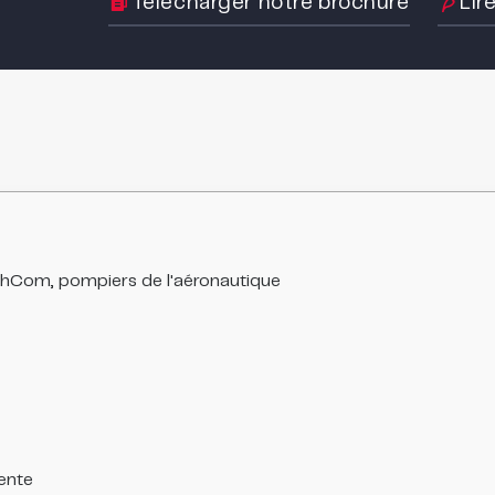
Télécharger notre brochure
Lir
chCom, pompiers de l'aéronautique
ente