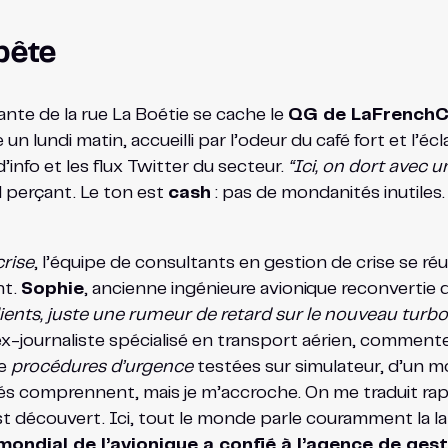
pête
ante de la rue La Boétie se cache le
QG de LaFrench
un lundi matin, accueilli par l’odeur du café fort et l’écl
’info et les flux Twitter du secteur.
“Ici, on dort avec u
d perçant. Le ton est
cash
: pas de mondanités inutiles
crise
, l’équipe de consultants en gestion de crise se réun
nt.
Sophie
, ancienne ingénieure avionique reconvertie d
clients, juste une rumeur de retard sur le nouveau tur
ex-journaliste spécialisé en transport aérien, commente 
de
procédures d’urgence
testées sur simulateur, d’un m
tiés comprennent, mais je m’accroche. On me traduit ra
st découvert. Ici, tout le monde parle couramment la lan
 mondial de l’avionique a confié à l’agence de ge