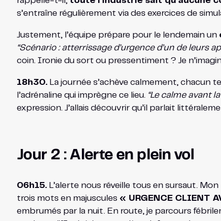
rappelle-t-il,
toute l’industrie sait qu’aucune c
s’entraîne régulièrement via des exercices de sim
Justement, l’équipe prépare pour le lendemain un
“Scénario : atterrissage d’urgence d’un de leurs a
coin. Ironie du sort ou pressentiment ? Je n’imagine
18h30.
La journée s’achève calmement, chacun ter
l’adrénaline qui imprègne ce lieu.
“Le calme avant l
expression. J’allais découvrir qu’il parlait littéraleme
Jour 2 : Alerte en plein vol
06h15.
L’alerte nous réveille tous en sursaut. Mo
trois mots en majuscules
« URGENCE CLIENT A
embrumés par la nuit. En route, je parcours fébrile