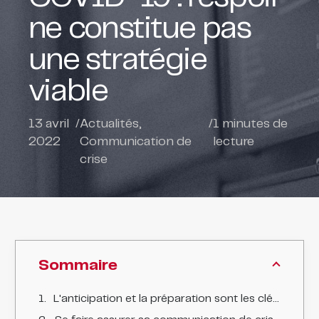
ne constitue pas
une stratégie
viable
13 avril
/
Actualités
,
/
1
minutes de
2022
Communication de
lecture
crise
Sommaire
L'anticipation et la préparation sont les clés d'une bonne communication de crise.