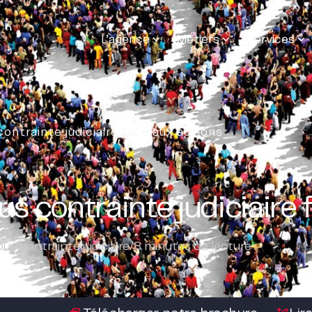
L’agence
Métiers
Services
ntrainte judiciaire face aux actions
 contrainte judiciaire 
s contrainte judiciaire
/
8
minutes de lecture