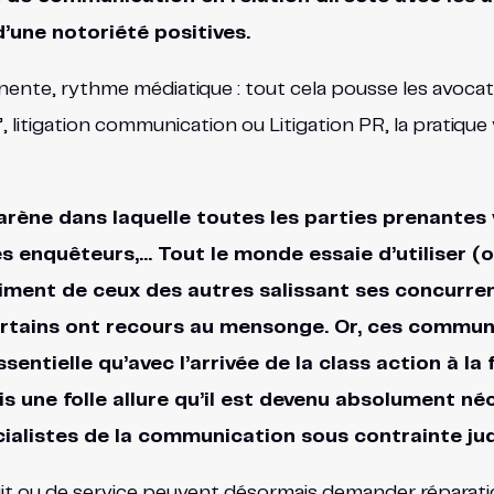
d’une notoriété positives.
minente, rythme médiatique : tout cela pousse les avocat
m’, litigation communication ou Litigation PR, la prati
arène dans laquelle toutes les parties prenantes v
les enquêteurs,… Tout le monde essaie d’utiliser (
triment de ceux des autres salissant ses concurr
certains ont recours au mensonge. Or, ces commun
sentielle qu’avec l’arrivée de la class action à la 
s une folle allure qu’il est devenu absolument né
alistes de la communication sous contrainte judi
uit ou de service peuvent désormais demander réparatio