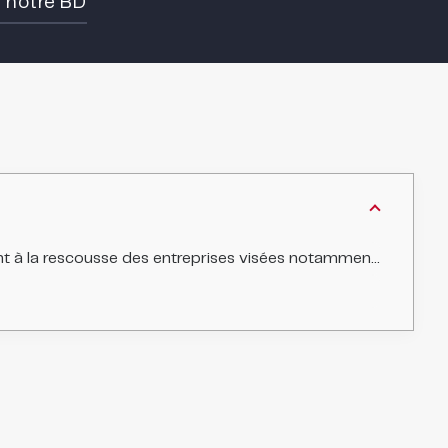
e notre BD
otamment par des actions de groupe, les class actions à la française.