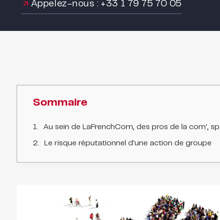
Appelez-nous : +33 1 79 75 70 05
Sommaire
Au sein de LaFrenchCom, des pros de la com', spécialisés en commun
Le risque réputationnel d'une action de groupe