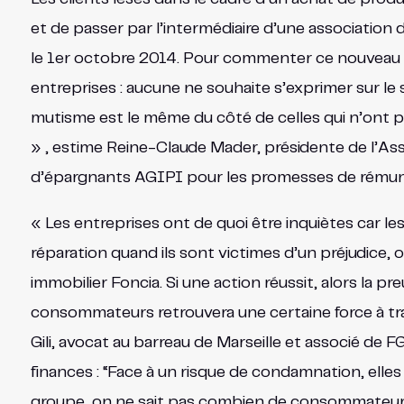
et de passer par l’intermédiaire d’une associatio
le 1er octobre 2014. Pour commenter ce nouveau d
entreprises : aucune ne souhaite s’exprimer sur le
mutisme est le même du côté de celles qui n’ont pas
» , estime Reine-Claude Mader, présidente de l’Ass
d’épargnants AGIPI pour les promesses de rémuné
« Les entreprises ont de quoi être inquiètes car 
réparation quand ils sont victimes d’un préjudice,
immobilier Foncia. Si une action réussit, alors la pre
consommateurs retrouvera une certaine force à tra
Gili, avocat au barreau de Marseille et associé de 
finances : “Face à un risque de condamnation, elles
groupe, on ne sait pas combien de consommateurs