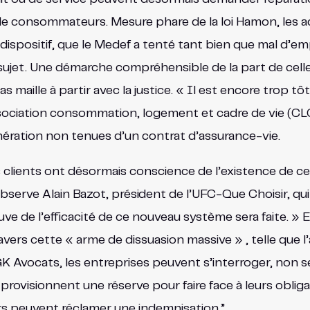
n de consommateurs. Mesure phare de la loi Hamon, les 
ispositif, que le Medef a tenté tant bien que mal d’e
 sujet. Une démarche compréhensible de la part de celle
 maille à partir avec la justice. « Il est encore trop t
ociation consommation, logement et cadre de vie (CLCV)
ration non tenues d’un contrat d’assurance-vie.
les clients ont désormais conscience de l’existence de
 observe Alain Bazot, président de l’UFC-Que Choisir, q
uve de l’efficacité de ce nouveau système sera faite. » Et
vers cette « arme de dissuasion massive » , telle que
FGK Avocats, les entreprises peuvent s’interroger, non s
 provisionnent une réserve pour faire face à leurs oblig
 peuvent réclamer une indemnisation.”