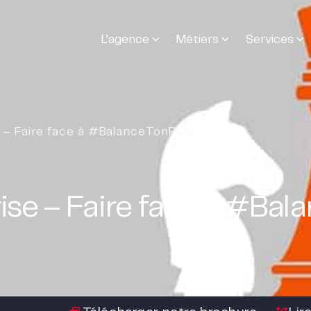
L’agence
Métiers
Services
– Faire face à #BalanceTonPorc
se – Faire face à #Bal
 crise
/
4
minutes de lecture