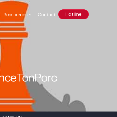
Hotline
Ressources
Contact
anceTonPorc