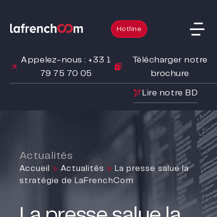
Hotline
Appelez-nous : +33 1
Télécharger notre
79 75 70 05
brochure
Lire notre BD
Actualités
Accueil
»
Actualités
»
La presse salue la
stratégie de LaFrenchCom
La presse salue la