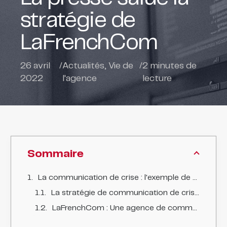
stratégie de
LaFrenchCom
26 avril
/
Actualités
,
Vie de
/
2
minutes de
2022
l'agence
lecture
Sommaire
La communication de crise : l'exemple de Béjot et la stratégie de LaFrenchCom saluée par la presse
La stratégie de communication de crise de Béjot : un modèle salué par la presse locale
LaFrenchCom : Une agence de communication de crise incontournable selon Leaders League