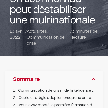
peut déstabiliser
une multinationale
13 avril
/
Actualités
,
/
3
minutes de
2022
Communication de
lecture
crise
Sommaire
Communication de crise : de l'intelligence économique à la guerre de l'information.
Quelle stratégie adopter lorsqu'une entreprise est attaquée par un adversaire ?
Vous avez monté la première formation de communication de crise, qu'y enseigne-t-on à vos clients ?