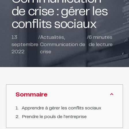
de crise : gérer les
conflits sociaux
13
/
Actualités
,
/
6
minutes
septembre
Communication de
de lecture
2022
crise
Sommaire
Apprendre à gérer les conflits sociaux
Prendre le pouls de l'entreprise