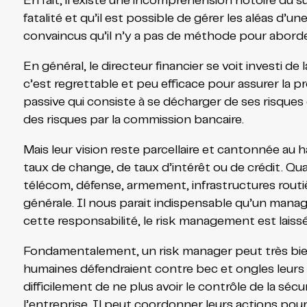
En fait, il existe une incompréhension notoire du
fatalité et qu’il est possible de gérer les aléas d
convaincus qu’il n’y a pas de méthode pour aborde
En général, le directeur financier se voit investi de
c’est regrettable et peu efficace pour assurer la p
passive qui consiste à se décharger de ses risques e
des risques par la commission bancaire.
Mais leur vision reste parcellaire et cantonnée au h
taux de change, de taux d’intérêt ou de crédit. Quan
télécom, défense, armement, infrastructures routièr
générale. Il nous parait indispensable qu’un manag
cette responsabilité, le risk management est laiss
Fondamentalement, un risk manager peut très bien a
humaines défendraient contre bec et ongles leurs 
difficilement de ne plus avoir le contrôle de la séc
l’entreprise. Il peut coordonner leurs actions pour 