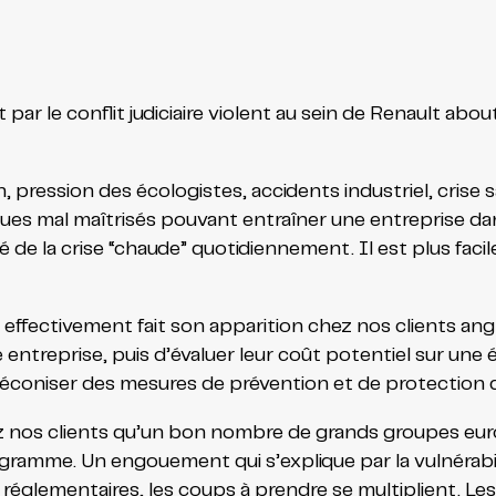
par le conflit judiciaire violent au sein de Renault abou
, pression des écologistes, accidents industriel, crise 
ques mal maîtrisés pouvant entraîner une entreprise da
de la crise “chaude” quotidiennement. Il est plus facile 
a effectivement fait son apparition chez nos clients an
e entreprise, puis d’évaluer leur coût potentiel sur une 
éconiser des mesures de prévention et de protection de
z nos clients qu’un bon nombre de grands groupes eu
amme. Un engouement qui s’explique par la vulnérabili
es réglementaires, les coups à prendre se multiplient. L