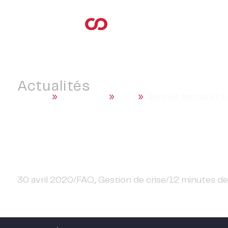
Actualités
Accueil
»
Actualités
»
FAQ
»
Dois-je recruter 
Dois-je recruter un R
30 avril 2020
/
FAQ
,
Gestion de crise
/
12
minutes de