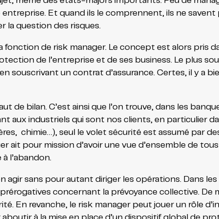
 sujet, même des états-majors importants. Peu de manag
’une entreprise. Et quand ils le comprennent, ils ne sa
r la question des risques.
 la fonction de risk manager. Le concept est alors pris da
rotection de l’entreprise et de ses business. Le plus s
n souscrivant un contrat d’assurance. Certes, il y a bie
aut de bilan. C’est ainsi que l’on trouve, dans les banq
t aux industriels qui sont nos clients, en particulier da
es, chimie…), seul le volet sécurité est assumé par des
er ait pour mission d’avoir une vue d’ensemble de tous 
é à l’abandon.
gir sans pour autant diriger les opérations. Dans les 
prérogatives concernant la prévoyance collective. De 
urité. En revanche, le risk manager peut jouer un rôle d’
aboutir à la mise en place d’un dispositif global de pro