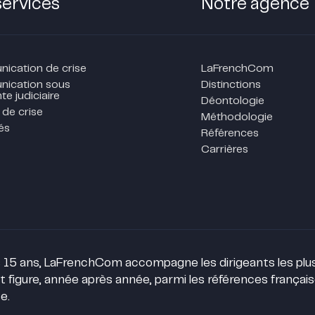
services
Notre agence
cation de crise
LaFrenchCom
ication sous
Distinctions
te judiciaire
Déontologie
 de crise
Méthodologie
és
Références
Carrières
 15 ans, LaFrenchCom accompagne les dirigeants les plus 
t figure, année après année, parmi les références françai
e.