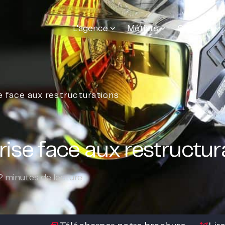
L’agence
Métiers
Services
 face aux restructurations
ise face aux restructur
2
minutes de lecture