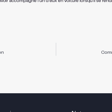
’avoir accompagné l’un d’eux en voiture lorsqu’il se renda
on
Comme