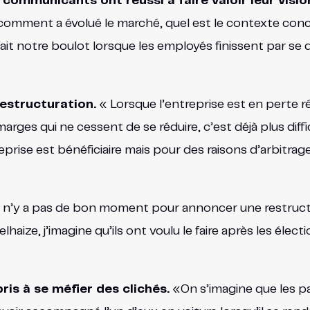
s communicants ont réussi à faire valoir leur visio
, comment a évolué le marché, quel est le contexte con
ait notre boulot lorsque les employés finissent par se di
restructuration.
« Lorsque l’entreprise est en perte r
arges qui ne cessent de se réduire, c’est déjà plus diff
eprise est bénéficiaire mais pour des raisons d’arbitrag
 n’y a pas de bon moment pour annoncer une restructura
lhaize, j’imagine qu’ils ont voulu le faire après les élect
ris à se méfier des clichés.
«On s’imagine que les pa