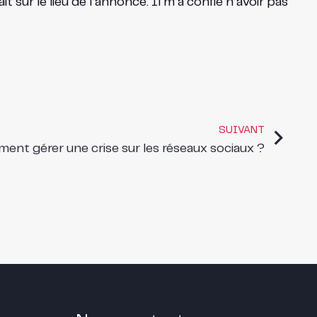
it sur le lieu de l’annonce. Il m’a confié n’avoir pas
SUIVANT
nt gérer une crise sur les réseaux sociaux ?