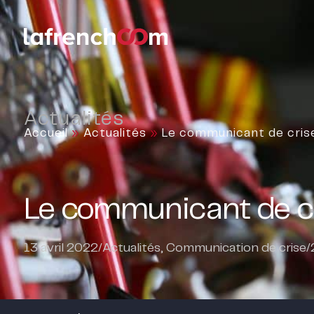
Actualités
Accueil
»
Actualités
»
Le communicant de crise
Le communicant de cr
13 avril 2022
/
Actualités
,
Communication de crise
/