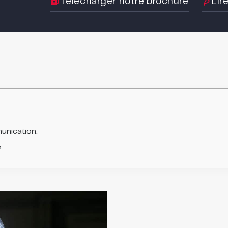
Télécharger notre brochure
Lir
unication.
?