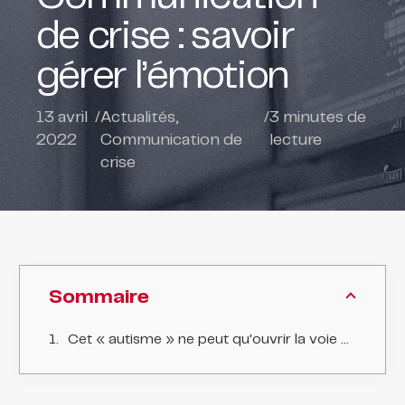
de crise : savoir
gérer l’émotion
13 avril
/
Actualités
,
/
3
minutes de
2022
Communication de
lecture
crise
Sommaire
Cet « autisme » ne peut qu'ouvrir la voie à une intervention croissante des pouvoirs publics.