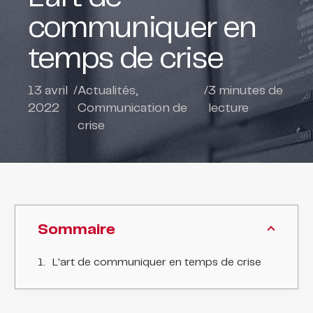
communiquer en
temps de crise
13 avril
/
Actualités
,
/
3
minutes de
2022
Communication de
lecture
crise
Sommaire
L'art de communiquer en temps de crise