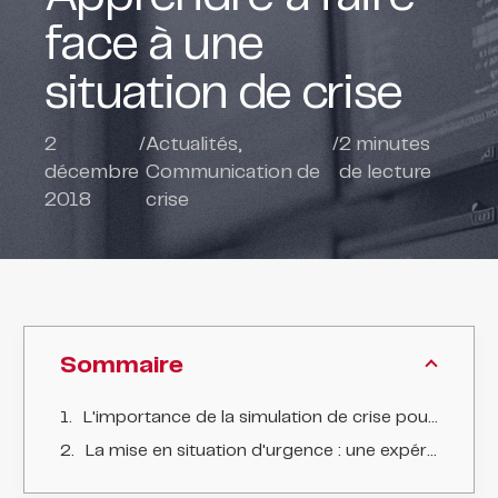
face à une
situation de crise
2
/
Actualités
,
/
2
minutes
décembre
Communication de
de lecture
2018
crise
Sommaire
L'importance de la simulation de crise pour les étudiants en parcours "infirmiers"
La mise en situation d'urgence : une expérience essentielle pour les étudiants