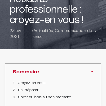
professionnelle :
croyez-en vous !
23 avril
/
Actualités
,
Communication de
/
2021
crise
Sommaire
Croyez-en vous
Se Préparer
Sortir du bois au bon moment