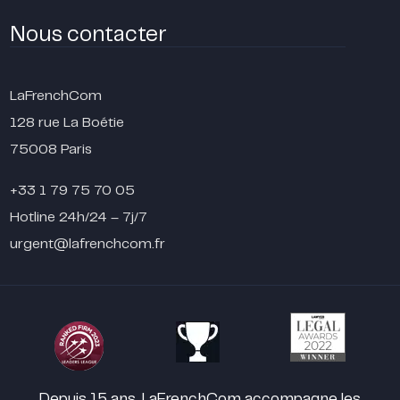
Nous contacter
LaFrenchCom
128 rue La Boétie
75008 Paris
+33 1 79 75 70 05
Hotline 24h/24 – 7j/7
urgent@lafrenchcom.fr
Depuis 15 ans, LaFrenchCom accompagne les