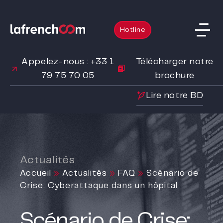
Hotline
Appelez-nous : +33 1
Télécharger notre
79 75 70 05
brochure
Lire notre BD
Actualités
Accueil
»
Actualités
»
FAQ
»
Scénario de
Crise: Cyberattaque dans un hôpital
Scénario de Crise: