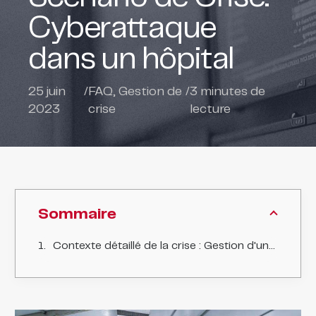
Cyberattaque
dans un hôpital
25 juin
/
FAQ
,
Gestion de
/
3
minutes de
2023
crise
lecture
Sommaire
Contexte détaillé de la crise : Gestion d'une Cyberattaque dans l'Hôpital Sainte-Marie