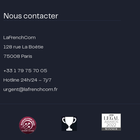
Nous contacter
LaFrenchCom
128 rue La Boétie
75008 Paris
+33 1 79 75 70 05
Hotline 24h/24 – 7j/7
urgent@lafrenchcom.fr