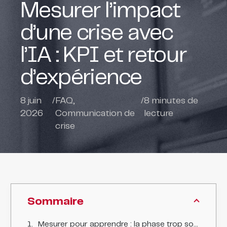
Mesurer l’impact
d’une crise avec
l’IA : KPI et retour
d’expérience
8 juin
/
FAQ
,
/
8
minutes de
2026
Communication de
lecture
crise
Sommaire
Mesurer pour apprendre : la phase trop souvent oubliée