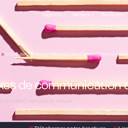
L’agence
Métiers
Services
»
Liste de 50 bons réflexes de communication de 
exes de communication d
n de crise
/
7
minutes de lecture