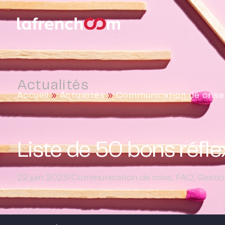
Actualités
Accueil
»
Actualités
»
Communication de crise
Liste de 50 bons réfl
22 juin 2023
/
Communication de crise
,
FAQ
,
Gestio