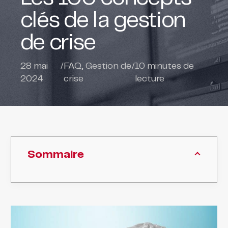
clés de la gestion
de crise
28 mai
/
FAQ
,
Gestion de
/
10
minutes de
2024
crise
lecture
Sommaire