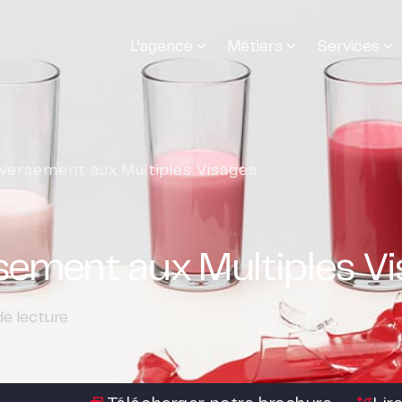
L’agence
Métiers
Services
leversement aux Multiples Visages
rsement aux Multiples V
e lecture