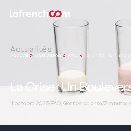
Actualités
Accueil
»
Actualités
»
FAQ
»
La Crise : Un Bou
La Crise : Un Bouleve
4 octobre 2023
/
FAQ
,
Gestion de crise
/
3
minutes d