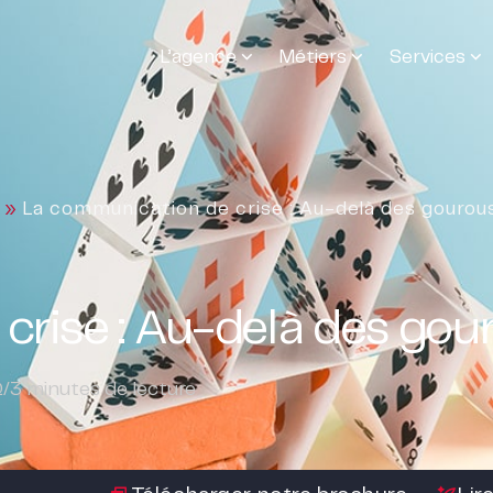
L’agence
Métiers
Services
»
La communication de crise : Au-delà des gourou
crise : Au-delà des gou
Q
/
3
minutes de lecture