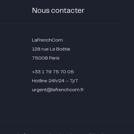
Nous contacter
LaFrenchCom
128 rue La Boétie
75008 Paris
+33 1 79 75 70 05
Hotline 24h/24 – 7j/7
urgent@lafrenchcom.fr