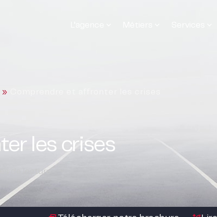
L’agence
Métiers
Services
»
Comprendre et affronter les crises
er les crises
s de lecture