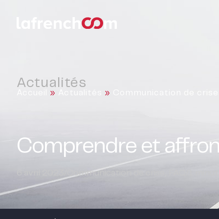
Actualités
Accueil
»
Actualités
»
Communication de crise
Comprendre et affront
6 avril 2023
/
Communication de crise
,
FAQ
/
1
minute