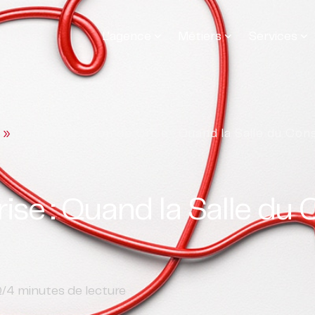
L’agence
Métiers
Services
»
Communication de Crise : Quand la Salle du Conse
e : Quand la Salle du C
Q
/
4
minutes de lecture