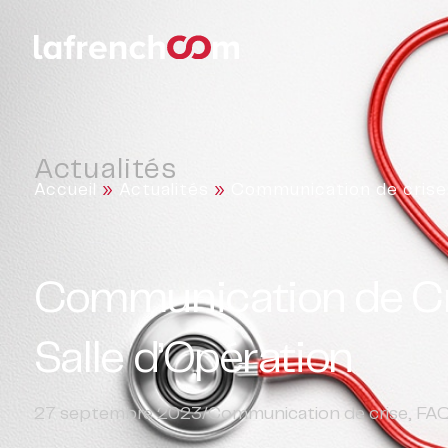
Actualités
Accueil
»
Actualités
»
Communication de crise
Communication de Cris
Salle d’Opération
27 septembre 2023
/
Communication de crise
,
FA