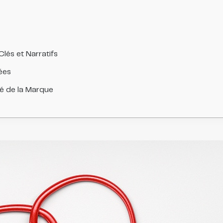
s
lés et Narratifs
ées
té de la Marque