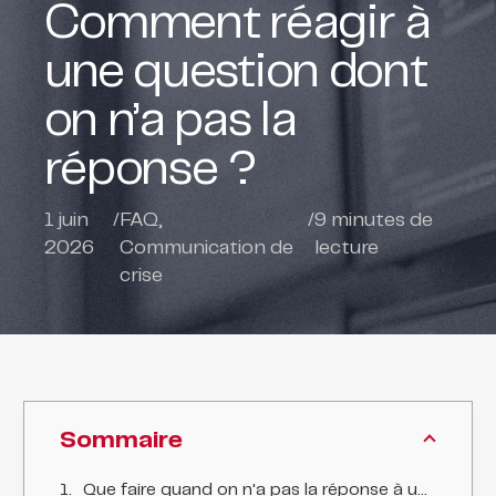
Comment réagir à
une question dont
on n’a pas la
réponse ?
1 juin
/
FAQ
,
/
9
minutes de
2026
Communication de
lecture
crise
Sommaire
Que faire quand on n'a pas la réponse à une question en crise ?