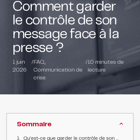
Comment garder
le contrôle de son
message face à la
presse ?
1 juin
/
FAQ
,
/
10
minutes de
2026
Communication de
lecture
crise
Sommaire
Qu'est-ce que garder le contrôle de son message ?