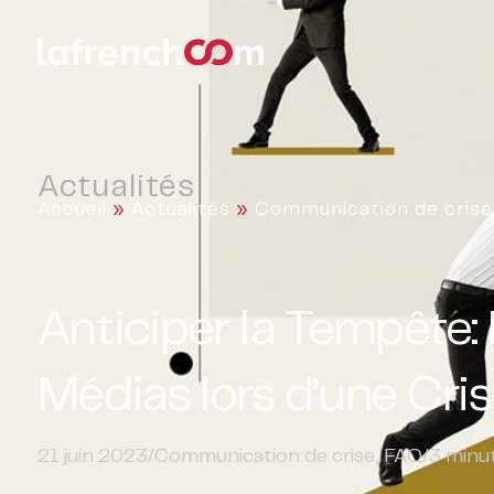
Actualités
Accueil
»
Actualités
»
Communication de crise
Anticiper la Tempête:
Médias lors d’une Cri
21 juin 2023
/
Communication de crise
,
FAQ
/
3
minut