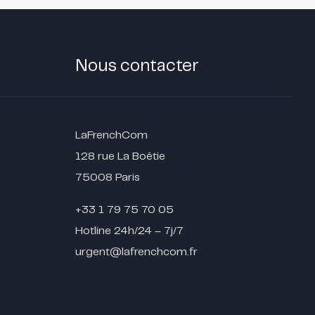
Nous contacter
LaFrenchCom
128 rue La Boétie
75008 Paris
+33 1 79 75 70 05
Hotline 24h/24 – 7j/7
urgent@lafrenchcom.fr