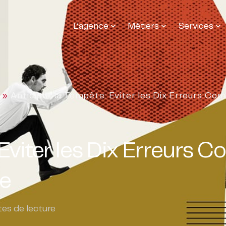
L’agence
Métiers
Services
»
Anticiper la Tempête: Eviter les Dix Erreurs Co
 Eviter les Dix Erreurs
se
es de lecture