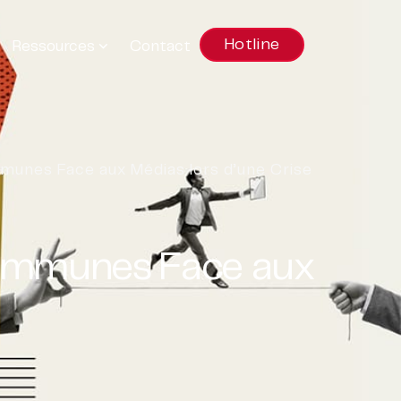
Hotline
Ressources
Contact
mmunes Face aux Médias lors d’une Crise
 Communes Face aux