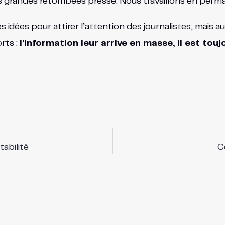
us grandes retombées presse. Nous travaillons en perma
idées pour attirer l’attention des journalistes, mais 
rts :
l’information leur arrive en masse, il est touj
abilité
C