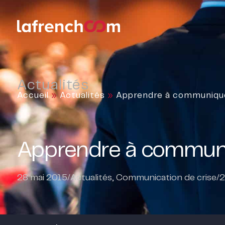
Actualités
Accueil
»
Actualités
»
Apprendre à communique
Apprendre à communi
28 mai 2015
/
Actualités
,
Communication de crise
/
2