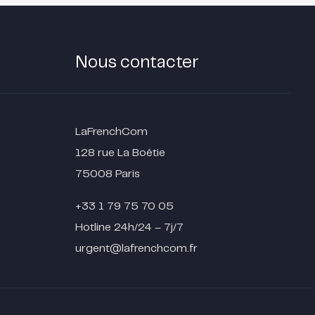
Nous contacter
LaFrenchCom
128 rue La Boétie
75008 Paris
+33 1 79 75 70 05
Hotline 24h/24 – 7j/7
urgent@lafrenchcom.fr