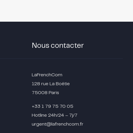
Nous contacter
LaFrenchCom
128 rue La Boétie
75008 Paris
+33 1 79 75 70 05
Hotline 24h/24 – 7j/7
urgent@lafrenchcom.fr