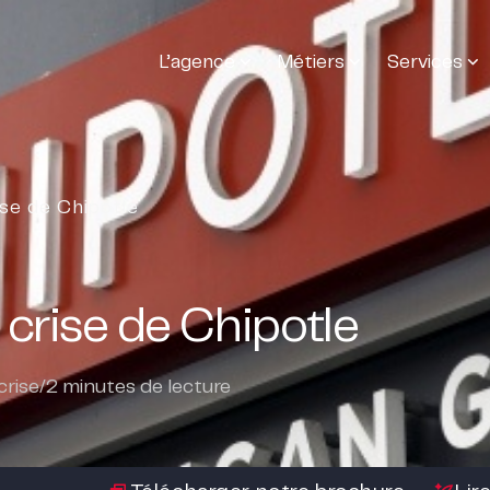
L’agence
Métiers
Services
se de Chipotle
crise de Chipotle
rise
/
2
minutes de lecture