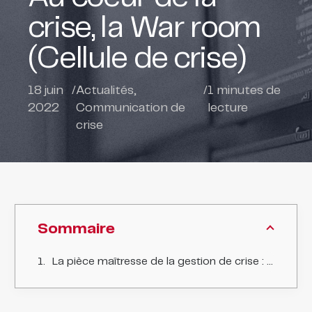
crise, la War room
(Cellule de crise)
18 juin
/
Actualités
,
/
1
minutes de
2022
Communication de
lecture
crise
Sommaire
La pièce maîtresse de la gestion de crise : la cellule de crise