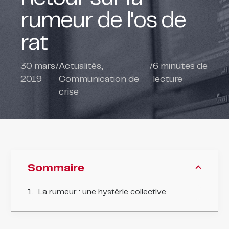
rumeur de l'os de
rat
30 mars
/
Actualités
,
/
6
minutes de
2019
Communication de
lecture
crise
Sommaire
La rumeur : une hystérie collective