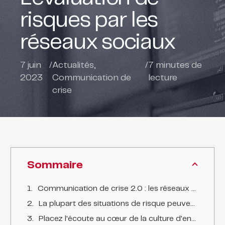
risques par les
réseaux sociaux
7 juin
/
Actualités
,
/
7
minutes de
2023
Communication de
lecture
crise
Sommaire
Communication de crise 2.0 : les réseaux sociaux comme outils d'analyse
La plupart des situations de risque peuvent être identifiées bien avant qu'elles ne se transforment en crise.
Placez l'écoute au cœur de la culture d'entreprise