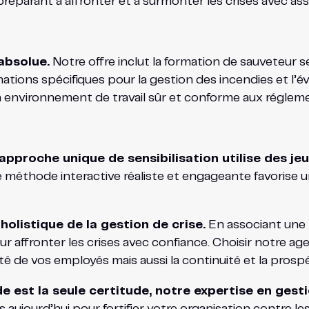
préparant à affronter et à surmonter les crises avec as
absolue.
Notre offre inclut la formation de sauveteur s
mations spécifiques pour la gestion des incendies et l’é
n environnement de travail sûr et conforme aux régleme
approche unique de sensibilisation utilise des jeu
méthode interactive réaliste et engageante favorise un
olistique de la gestion de crise.
En associant une 
 affronter les crises avec confiance. Choisir notre agen
é de vos employés mais aussi la continuité et la prospé
e est la seule certitude, notre expertise en gesti
ujourd’hui pour fortifier votre organisation contre les