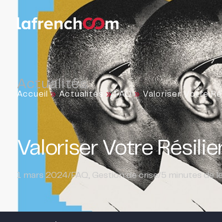
Actualités
Accueil
»
Actualités
»
FAQ
»
Valoriser Votre Ré
Valoriser Votre Résilie
1 mars 2024
/
FAQ
,
Gestion de crise
/
5
minutes de l