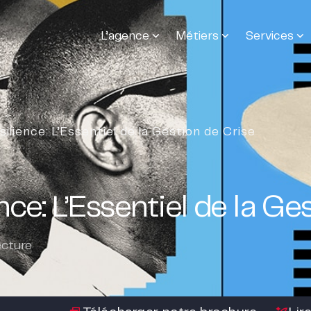
L’agence
Métiers
Services
silience: L’Essentiel de la Gestion de Crise
nce: L’Essentiel de la Ge
ecture