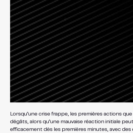
Lorsqu’une crise frappe, les premières actions que
dégâts, alors qu’une mauvaise réaction initiale peu
efficacement dès les premières minutes, avec des 