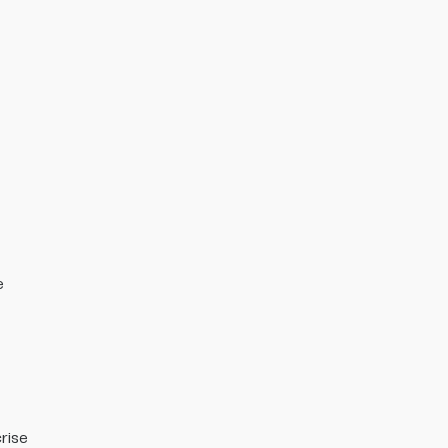
e
rise