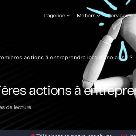
L’agence
Métiers
Services
remières actions à entreprendre lors d’une crise ?
ères actions à entrepren
s de lecture