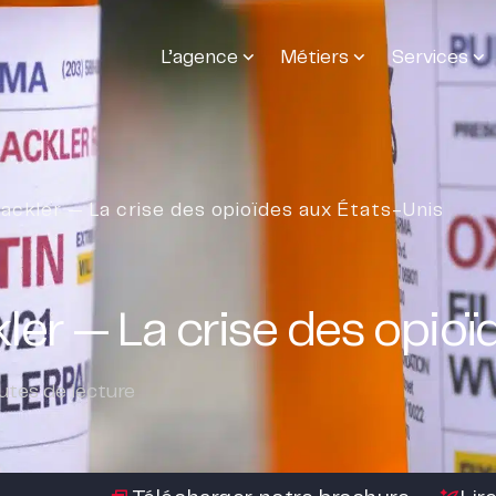
L’agence
Métiers
Services
ackler — La crise des opioïdes aux États-Unis
er — La crise des opioï
tes de lecture