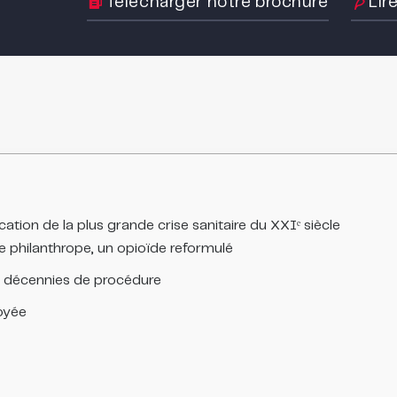
Télécharger notre brochure
Lir
ation de la plus grande crise sanitaire du XXIᵉ siècle
lle philanthrope, un opioïde reformulé
is décennies de procédure
oyée