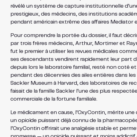
révélé un système de capture institutionnelle d’un
prestigieux, des médecins, des institutions académiq
pendant américain extrême des affaires Mediator e
Pour comprendre la portée du dossier, il faut décri
par trois frères médecins, Arthur, Mortimer et R
fut le premier à utiliser les revues médicales co
ses descendants vendirent rapidement leur part d
depuis lors le laboratoire familial, resté non coté
pendant des décennies des ailes entières dans les
Sackler Museum à Harvard, des laboratoires de reche
faisait de la famille Sackler l’une des plus respec
commerciale de la fortune familiale.
Le médicament en cause, l’OxyContin, mérite une de
un opioïde puissant déjà connu de la pharmacopée.
l’OxyContin offrirait une analgésie stable et perm
promesse — un opioïde puissant et moins addictif —