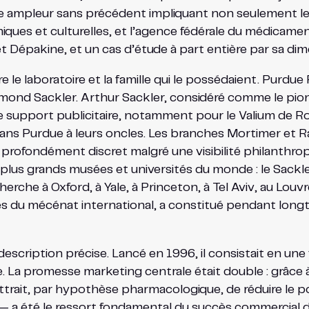
e ampleur sans précédent impliquant non seulement le l
ues et culturelles, et l’agence fédérale du médicament. 
t Dépakine, et un cas d’étude à part entière par sa di
re le laboratoire et la famille qui le possédaient. Purd
aymond Sackler. Arthur Sackler, considéré comme le pi
mme support publicitaire, notamment pour le Valium de
ans Purdue à leurs oncles. Les branches Mortimer et R
 et profondément discret malgré une visibilité philanthro
 plus grands musées et universités du monde : le Sack
rche à Oxford, à Yale, à Princeton, à Tel Aviv, au Louv
tées du mécénat international, a constitué pendant longt
scription précise. Lancé en 1996, il consistait en une
 La promesse marketing centrale était double : grâce à
ettrait, par hypothèse pharmacologique, de réduire le p
 a été le ressort fondamental du succès commercial du 