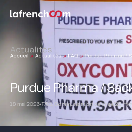
Actualités
Accueil
»
Actualités
»
FAQ
»
Purdue Pharma / S
Purdue Pharma / Sackl
18 mai 2026
/
FAQ
,
Communication de crise
/
22
minu