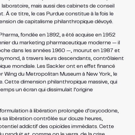
aboratoire, mais aussi des cabinets de conseil
À ce titre, le cas Purdue constitue à la fois le
mension de capitalisme philanthropique dévoyé.
ue Pharma, fondée en 1892, a été acquise en 1952
onnier du marketing pharmaceutique moderne — il
 Roche dans les années 1960 —, mourut en 1987 et
aymond, à travers leurs descendants, contrôlaient
pique mondiale. Les Sackler ont en effet financé
ler Wing du Metropolitan Museum à New York, le
re. Cette dimension philanthropique massive, qui
emps un écran qui dissimulait l’origine
 formulation à libération prolongée d’oxycodone,
 sa libération contrôlée sur douze heures,
otentiel addictif des opioïdes immédiats. Cette
produit et, comme on le verra, de la crise