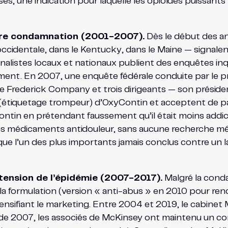
 une indication pour laquelle les opioïdes puissants n’
ière condamnation (2001-2007).
Dès le début des an
 occidentale, dans le Kentucky, dans le Maine — signa
rnalistes locaux et nationaux publient des enquêtes in
ament. En 2007, une enquête fédérale conduite par le pr
e Frederick Company et trois dirigeants — son président
étiquetage trompeur) d’OxyContin et acceptent de paye
tin en prétendant faussement qu’il était moins addicti
 médicaments antidouleur, sans aucune recherche médi
que l’un des plus importants jamais conclus contre un 
xtension de l’épidémie (2007-2017).
Malgré la cond
a formulation (version « anti-abus » en 2010 pour rendre
 intensifiant le marketing. Entre 2004 et 2019, le cabin
 de 2007, les associés de McKinsey ont maintenu un con