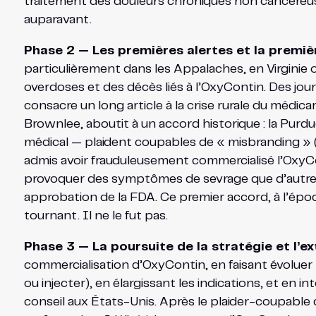
traitement des douleurs chroniques non cancéreuses,
auparavant.
Phase 2 — Les premières alertes et la prem
particulièrement dans les Appalaches, en Virginie
overdoses et des décès liés à l’OxyContin. Des jou
consacre un long article à la crise rurale du médic
Brownlee, aboutit à un accord historique : la Purdu
médical — plaident coupables de « misbranding » (
admis avoir frauduleusement commercialisé l’OxyCon
provoquer des symptômes de sevrage que d’autres
approbation de la FDA. Ce premier accord, à l’épo
tournant. Il ne le fut pas.
Phase 3 — La poursuite de la stratégie et l’e
commercialisation d’OxyContin, en faisant évoluer l
ou injecter), en élargissant les indications, et en
conseil aux États-Unis. Après le plaider-coupable