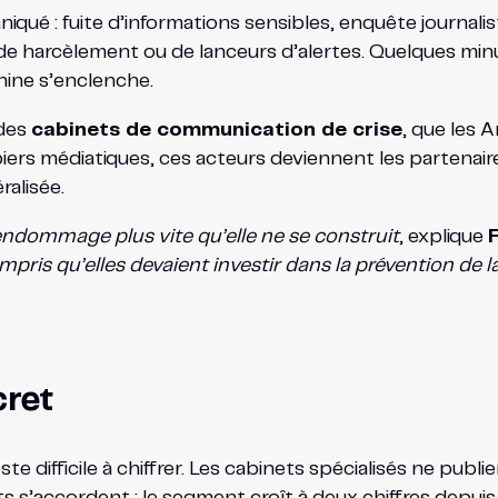
aniqué : fuite d’informations sensibles, enquête journalist
e harcèlement ou de lanceurs d’alertes. Quelques minut
hine s’enclenche.
 des
cabinets de communication de crise
, que les 
médiatiques, ces acteurs deviennent les partenaires
alisée.
ndommage plus vite qu’elle ne se construit
, explique
F
mpris qu’elles devaient investir dans la prévention de l
cret
 difficile à chiffrer. Les cabinets spécialisés ne publien
erts s’accordent : le segment croît à deux chiffres depu