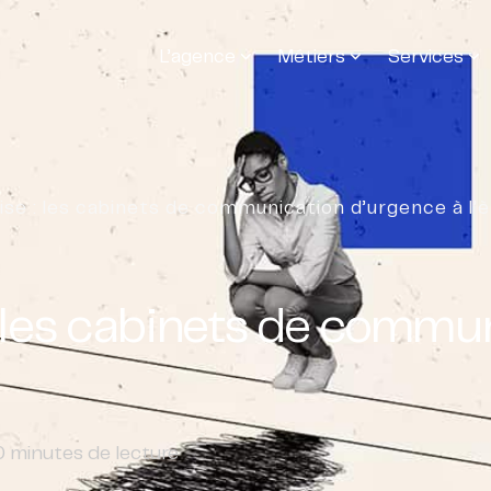
L’agence
Métiers
Services
crise : les cabinets de communication d’urgence à l’
e : les cabinets de comm
0
minutes de lecture