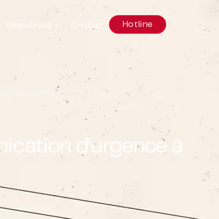
Hotline
Ressources
Contact
ère du bad buzz
unication d’urgence à