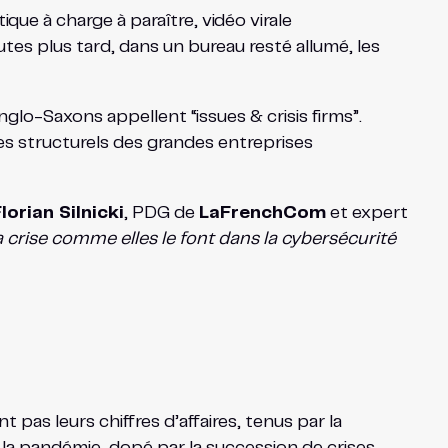
ique à charge à paraître, vidéo virale
es plus tard, dans un bureau resté allumé, les
Anglo-Saxons appellent “issues & crisis firms”.
 structurels des grandes entreprises
lorian Silnicki
, PDG de
LaFrenchCom
et expert
a crise comme elles le font dans la cybersécurité
t pas leurs chiffres d’affaires, tenus par la
is la pandémie, dopé par la succession de crises —