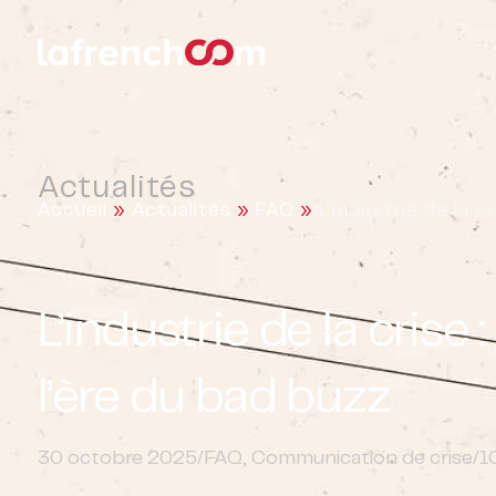
Actualités
Accueil
»
Actualités
»
FAQ
»
L’industrie de la 
L’industrie de la cris
l’ère du bad buzz
30 octobre 2025
/
FAQ
,
Communication de crise
/
1