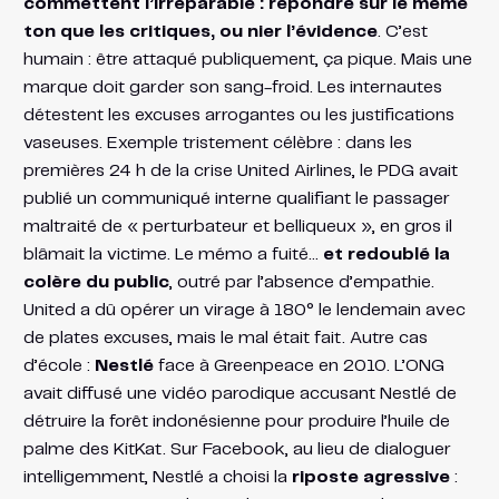
commettent l’irréparable : répondre sur le même
ton que les critiques, ou nier l’évidence
. C’est
humain : être attaqué publiquement, ça pique. Mais une
marque doit garder son sang-froid. Les internautes
détestent les excuses arrogantes ou les justifications
vaseuses. Exemple tristement célèbre : dans les
premières 24 h de la crise United Airlines, le PDG avait
publié un communiqué interne qualifiant le passager
maltraité de « perturbateur et belliqueux », en gros il
blâmait la victime. Le mémo a fuité…
et redoublé la
colère du public
, outré par l’absence d’empathie.
United a dû opérer un virage à 180° le lendemain avec
de plates excuses, mais le mal était fait. Autre cas
d’école :
Nestlé
face à Greenpeace en 2010. L’ONG
avait diffusé une vidéo parodique accusant Nestlé de
détruire la forêt indonésienne pour produire l’huile de
palme des KitKat. Sur Facebook, au lieu de dialoguer
intelligemment, Nestlé a choisi la
riposte agressive
: