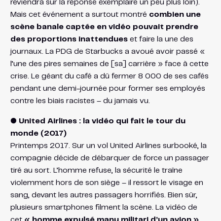
reviendra sur la réponse exemplaire un peu plus loin).
Mais cet événement a surtout montré
combien une
scène banale captée en vidéo pouvait prendre
des proportions inattendues
et faire la une des
journaux. La PDG de Starbucks a avoué avoir passé «
l’une des pires semaines de [sa] carrière » face à cette
crise. Le géant du café a dû fermer 8 000 de ses cafés
pendant une demi-journée pour former ses employés
contre les biais racistes – du jamais vu​.
● United Airlines : la vidéo qui fait le tour du
monde (2017)
Printemps 2017. Sur un vol United Airlines surbooké, la
compagnie décide de débarquer de force un passager
tiré au sort. L’homme refuse, la sécurité le traîne
violemment hors de son siège – il ressort le visage en
sang, devant les autres passagers horrifiés. Bien sûr,
plusieurs smartphones filment la scène. La vidéo de
cet
« homme expulsé manu militari d’un avion »