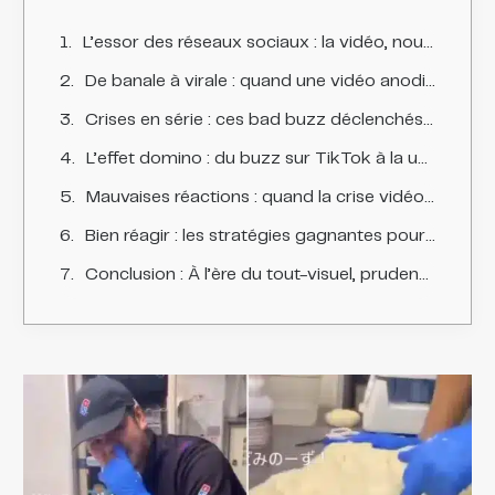
L’essor des réseaux sociaux : la vidéo, nouvelle arme de communication massive
De banale à virale : quand une vidéo anodine peut ruiner une réputation en quelques heures
Crises en série : ces bad buzz déclenchés par des vidéos virales
L’effet domino : du buzz sur TikTok à la une du 20 heures
Mauvaises réactions : quand la crise vidéo s’aggrave encore
Bien réagir : les stratégies gagnantes pour retourner la situation
Conclusion : À l’ère du tout-visuel, prudence et authenticité sont de mise