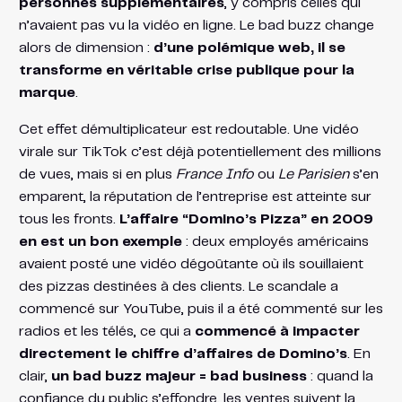
personnes supplémentaires
, y compris celles qui
n’avaient pas vu la vidéo en ligne. Le bad buzz change
alors de dimension :
d’une polémique web, il se
transforme en véritable crise publique pour la
marque
.
Cet effet démultiplicateur est redoutable. Une vidéo
virale sur TikTok c’est déjà potentiellement des millions
de vues, mais si en plus
France Info
ou
Le Parisien
s’en
emparent, la réputation de l’entreprise est atteinte sur
tous les fronts.
L’affaire “Domino’s Pizza” en 2009
en est un bon exemple
: deux employés américains
avaient posté une vidéo dégoûtante où ils souillaient
des pizzas destinées à des clients. Le scandale a
commencé sur YouTube, puis il a été commenté sur les
radios et les télés, ce qui a
commencé à impacter
directement le chiffre d’affaires de Domino’s​
. En
clair,
un bad buzz majeur = bad business
: quand la
confiance du public s’effondre, les ventes suivent la