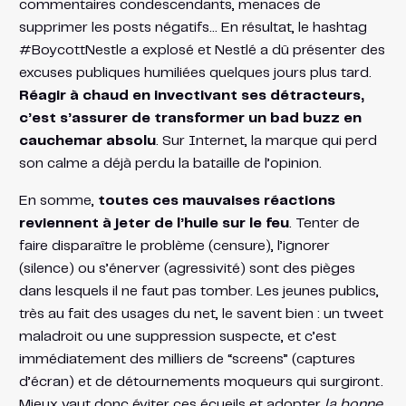
commentaires condescendants, menaces de
supprimer les posts négatifs… En résultat, le hashtag
#BoycottNestle a explosé et Nestlé a dû présenter des
excuses publiques humiliées quelques jours plus tard.
Réagir à chaud en invectivant ses détracteurs,
c’est s’assurer de transformer un bad buzz en
cauchemar absolu
. Sur Internet, la marque qui perd
son calme a déjà perdu la bataille de l’opinion.
En somme,
toutes ces mauvaises réactions
reviennent à jeter de l’huile sur le feu
. Tenter de
faire disparaître le problème (censure), l’ignorer
(silence) ou s’énerver (agressivité) sont des pièges
dans lesquels il ne faut pas tomber. Les jeunes publics,
très au fait des usages du net, le savent bien : un tweet
maladroit ou une suppression suspecte, et c’est
immédiatement des milliers de “screens” (captures
d’écran) et de détournements moqueurs qui surgiront.
Mieux vaut donc éviter ces écueils et adopter
la bonne